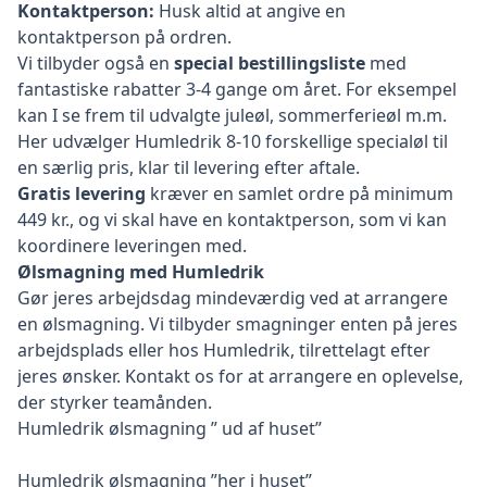
Kontaktperson:
Husk altid at angive en
kontaktperson på ordren.
Vi tilbyder også en
special bestillingsliste
med
fantastiske rabatter 3-4 gange om året. For eksempel
kan I se frem til udvalgte juleøl, sommerferieøl m.m.
Her udvælger Humledrik 8-10 forskellige specialøl til
en særlig pris, klar til levering efter aftale.
Gratis levering
kræver en samlet ordre på minimum
449 kr., og vi skal have en kontaktperson, som vi kan
koordinere leveringen med.
Ølsmagning med Humledrik
Gør jeres arbejdsdag mindeværdig ved at arrangere
en ølsmagning. Vi tilbyder smagninger enten på jeres
arbejdsplads eller hos Humledrik, tilrettelagt efter
jeres ønsker. Kontakt os for at arrangere en oplevelse,
der styrker teamånden.
Humledrik ølsmagning ” ud af huset”
Humledrik ølsmagning ”her i huset”