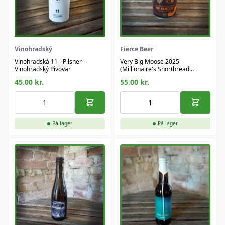
Vinohradský
Fierce Beer
Vinohradská 11 - Pilsner -
Very Big Moose 2025
Vinohradský Pivovar
(Millionaire's Shortbread
Edition) - Imperial Stout
45.00
kr.
55.00
kr.
På lager
På lager