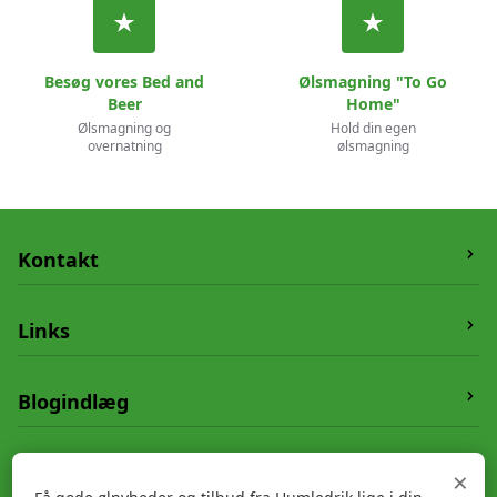
Besøg vores Bed and
Ølsmagning "To Go
Beer
Home"
Ølsmagning og
Hold din egen
overnatning
ølsmagning
Kontakt
Humledrik
Links
Vesterskovvej 19,
5550 Langeskov
Om os
Blogindlæg
Telefon:
20662804
Handelsbetingelser
E-mail:
info@humledrik.dk
Kontakt
Øl og mad
Tilmeld dig vores nyhedsbrev
×
CVR
:
26802458
Persondatapolitik