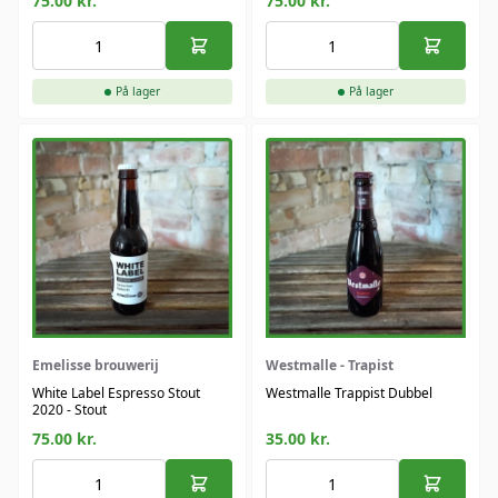
75.00
kr.
75.00
kr.
På lager
På lager
Emelisse brouwerij
Westmalle - Trapist
White Label Espresso Stout
Westmalle Trappist Dubbel
2020 - Stout
75.00
kr.
35.00
kr.