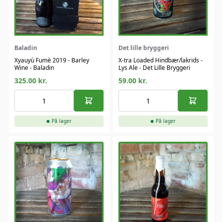
Baladin
Det lille bryggeri
Xyauyù Fumè 2019 - Barley
X-tra Loaded Hindbær/lakrids -
Wine - Baladin
Lys Ale - Det Lille Bryggeri
325.00
kr.
59.00
kr.
På lager
På lager