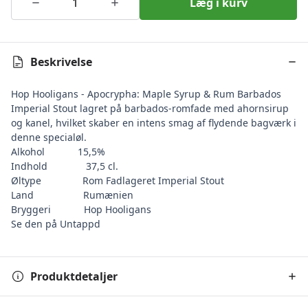
Læg i kurv
Beskrivelse
Hop Hooligans - Apocrypha: Maple Syrup & Rum Barbados
Imperial Stout lagret på barbados-romfade med ahornsirup
og kanel, hvilket skaber en intens smag af flydende bagværk i
denne specialøl.
Alkohol
15,5%
Indhold
37,5 cl.
Øltype
Rom Fadlageret Imperial Stout
Land
Rumænien
Bryggeri
Hop Hooligans
Se den på Untappd
Produktdetaljer