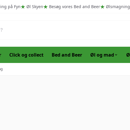
ring på Fyn
Øl Skyen
Besøg vores Bed and Beer
Ølsmagning
r
Click og collect
Bed and Beer
Øl og mad
Ø
ng