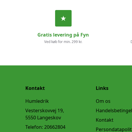
Gratis levering på Fyn
Ved køb for min. 299 kr.
Kontakt
Links
Humledrik
Om os
Vesterskovvej 19,
Handelsbetinge
5550 Langeskov
Kontakt
Telefon:
20662804
Persondatapolit