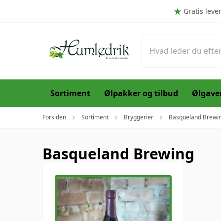
Spring til hovedindhold (Tryk Enter)
Gratis leve
Sortiment
Ølpakker og tilbud
Ølgave
Forsiden
Sortiment
Bryggerier
Basqueland Brewi
Basqueland Brewing