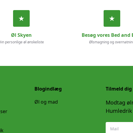
Øl Skyen
Besøg vores Bed and 
Din personlige øl ønskeliste
Ølsmagning og overnatnin
Blogindlæg
Tilmeld dig
Øl og mad
Modtag øln
Humledrik 
lser
ik