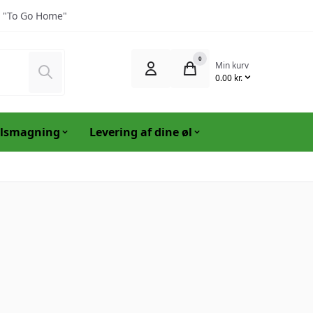
 "To Go Home"
0
Min kurv
Søg
0.00 kr.
lsmagning
Levering af dine øl