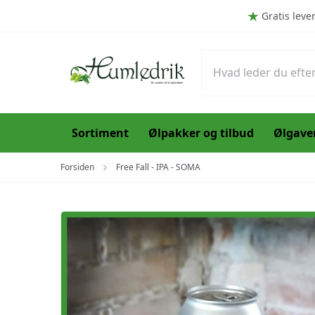
Spring til hovedindhold (Tryk Enter)
Gratis leve
Sortiment
Ølpakker og tilbud
Ølgave
Forsiden
Free Fall - IPA - SOMA