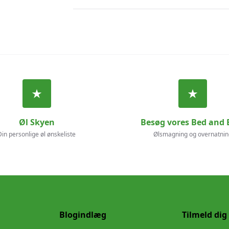
Øl Skyen
Besøg vores Bed and 
Din personlige øl ønskeliste
Ølsmagning og overnatnin
Blogindlæg
Tilmeld dig