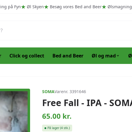
ring på Fyn
Øl Skyen
Besøg vores Bed and Beer
Ølsmagning
r
Click og collect
Bed and Beer
Øl og mad
Ø
SOMA
Varenr. 3391646
Free Fall - IPA - SOM
65.00
kr.
På lager
(4 stk.)