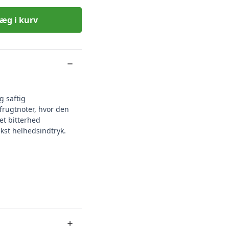
æg i kurv
g saftig
frugtnoter, hvor den
et bitterhed
ekst helhedsindtryk.