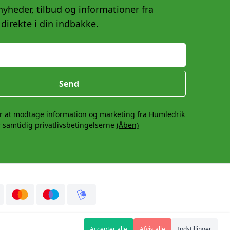
yheder, tilbud og informationer fra
direkte i din indbakke.
Send
r at modtage information og marketing fra Humledrik
 samtidig privatlivsbetingelserne
(Åben)
Accepter alle
Afvis alle
Indstillinger