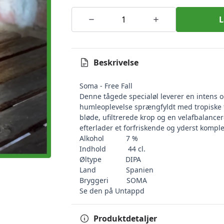
L
Beskrivelse
Soma - Free Fall
Denne tågede specialøl leverer en intens o
humleoplevelse sprængfyldt med tropiske 
bløde, ufiltrerede krop og en velafbalancer
efterlader et forfriskende og yderst kompl
Alkohol 7 %
Indhold 44 cl.
Øltype DIPA
Land
Spanien
Bryggeri
SOMA
Se den på Untappd
Produktdetaljer