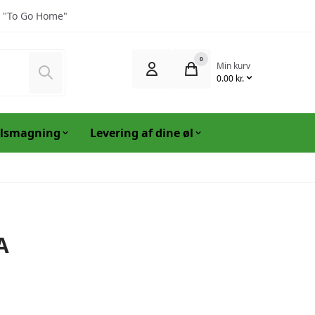
 "To Go Home"
0
Min kurv
Søg
0.00 kr.
lsmagning
Levering af dine øl
A