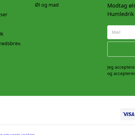
Øl og mad
Modtag øln
Humledrik 
lser
ik
yhedsbrev.
Jeg acceptere
og accepterer
e om vores cookies