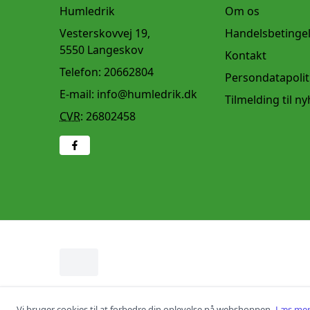
Humledrik
Om os
Vesterskovvej 19,
Handelsbetinge
5550 Langeskov
Kontakt
Telefon:
20662804
Persondatapolit
E-mail:
info@humledrik.dk
Tilmelding til n
CVR
:
26802458
Læs mer
Vi bruger cookies til at forbedre din oplevelse på webshoppen.