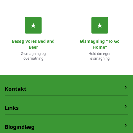
Besøg vores Bed and
Ølsmagning "To Go
Beer
Home"
Ølsmagning og
Hold din egen
overnatning
ølsmagning
Kontakt
Humledrik
Links
Vesterskovvej 19,
5550 Langeskov
Om os
Blogindlæg
Telefon:
20662804
Handelsbetingelser