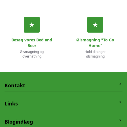
Besøg vores Bed and
Ølsmagning "To Go
Beer
Home"
Ølsmagning og
Hold din egen
overnatning
ølsmagning
Kontakt
Humledrik
Links
Vesterskovvej 19,
5550 Langeskov
Om os
Blogindlæg
Telefon:
20662804