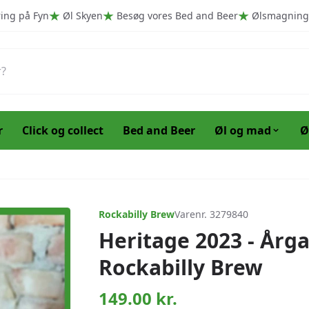
ring på Fyn
Øl Skyen
Besøg vores Bed and Beer
Ølsmagning
r
Click og collect
Bed and Beer
Øl og mad
Ø
Rockabilly Brew
Varenr. 3279840
Heritage 2023 - Årga
Rockabilly Brew
149.00
kr.