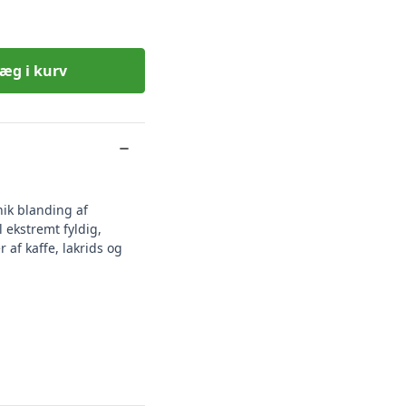
æg i kurv
nik blanding af
 ekstremt fyldig,
 af kaffe, lakrids og