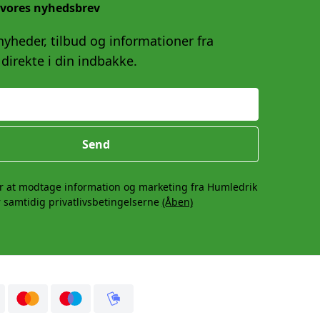
 vores nyhedsbrev
yheder, tilbud og informationer fra
direkte i din indbakke.
Send
r at modtage information og marketing fra Humledrik
 samtidig privatlivsbetingelserne
(Åben)