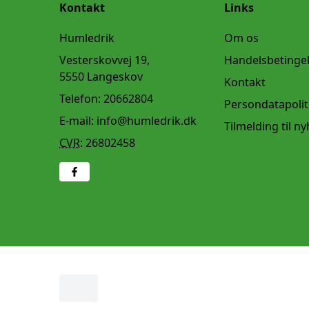
Kontakt
Links
Humledrik
Om os
Vesterskovvej 19,
Handelsbetinge
5550 Langeskov
Kontakt
Telefon:
20662804
Persondatapolit
E-mail:
info@humledrik.dk
Tilmelding til n
CVR
:
26802458