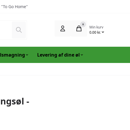
 "To Go Home"
0
Min kurv
Søg
0.00 kr.
lsmagning
Levering af dine øl
ngsøl -