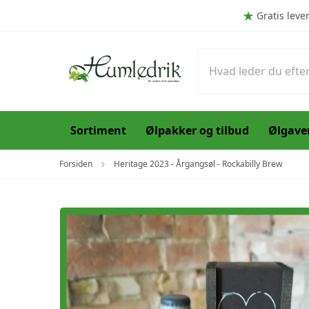
Spring til hovedindhold (Tryk Enter)
Gratis leve
Sortiment
Ølpakker og tilbud
Ølgave
Forsiden
Heritage 2023 - Årgangsøl - Rockabilly Brew