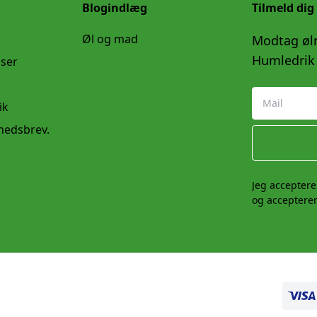
Blogindlæg
Tilmeld dig
Øl og mad
Modtag øln
Humledrik 
lser
ik
yhedsbrev.
Jeg acceptere
og accepterer