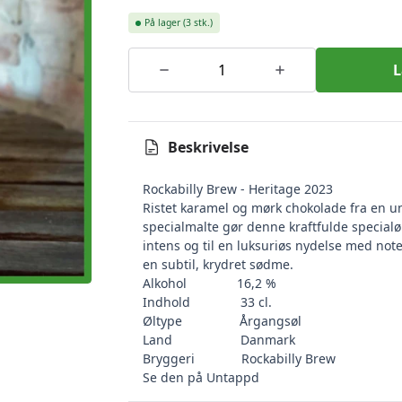
På lager
(3 stk.)
L
Beskrivelse
Rockabilly Brew - Heritage 2023
Ristet karamel og mørk chokolade fra en u
specialmalte gør denne kraftfulde specialøl
intens og til en luksuriøs nydelse med noter
en subtil, krydret sødme.
Alkohol
16,2 %
Indhold
33 cl.
Øltype
Årgangsøl
Land
Danmark
Bryggeri
Rockabilly Brew
Se den på Untappd