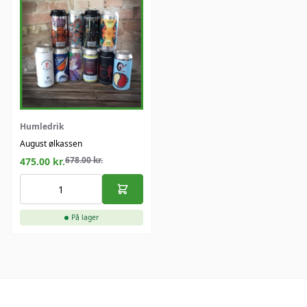
Humledrik
August ølkassen
678.00
kr.
475.00
kr.
På lager