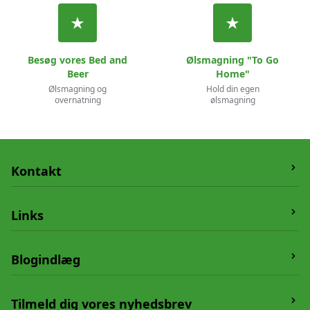
Besøg vores Bed and
Ølsmagning "To Go
Beer
Home"
Ølsmagning og
Hold din egen
overnatning
ølsmagning
Kontakt
Humledrik
Links
Vesterskovvej 19,
5550 Langeskov
Om os
Blogindlæg
Telefon:
20662804
Handelsbetingelser
E-mail:
info@humledrik.dk
Kontakt
Øl og mad
Tilmeld dig vores nyhedsbrev