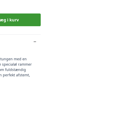
æg i kurv
r tungen med en
e specialøl rammer
som fuldstændig
n perfekt afstemt,