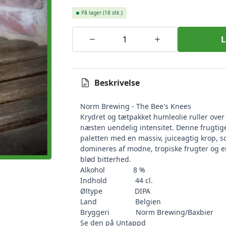
På lager
(18 stk.)
L
Beskrivelse
Norm Brewing - The Bee's Knees
Krydret og tætpakket humleolie ruller ove
næsten uendelig intensitet. Denne frugtig
paletten med en massiv, juiceagtig krop, 
domineres af modne, tropiske frugter og e
blød bitterhed.
Alkohol 8 %
Indhold 44 cl.
Øltype DIPA
Land Belgien
Bryggeri Norm Brewing/Baxbier
Se den på Untappd