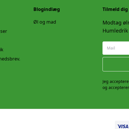
Blogindlæg
Tilmeld dig
Øl og mad
Modtag øln
Humledrik 
lser
ik
yhedsbrev.
Jeg acceptere
og accepterer