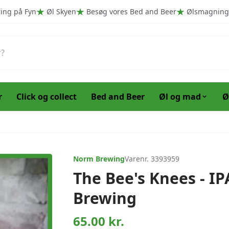
ring på Fyn
Øl Skyen
Besøg vores Bed and Beer
Ølsmagning
r
Click og collect
Bed and Beer
Øl og mad
Ø
Norm Brewing
Varenr. 3393959
The Bee's Knees - I
Brewing
65.00
kr.