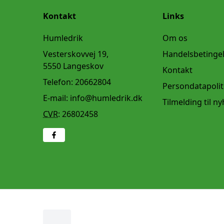
Kontakt
Links
Humledrik
Om os
Vesterskovvej 19,
Handelsbetinge
5550 Langeskov
Kontakt
Telefon:
20662804
Persondatapolit
E-mail:
info@humledrik.dk
Tilmelding til n
CVR
:
26802458