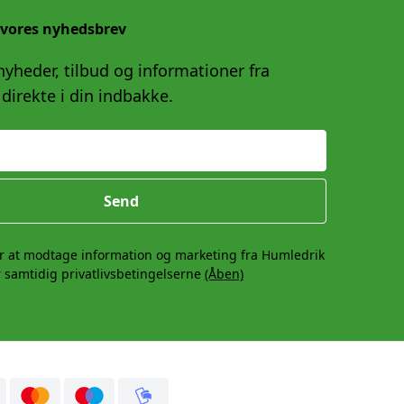
 vores nyhedsbrev
yheder, tilbud og informationer fra
direkte i din indbakke.
Send
r at modtage information og marketing fra Humledrik
 samtidig privatlivsbetingelserne
(Åben)