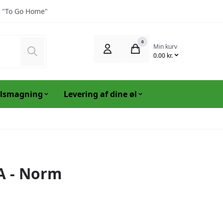
 "To Go Home"
0
Min kurv
Søg
0.00 kr.
lsmagning
Levering af dine øl
PA - Norm