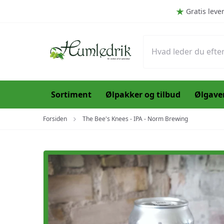
Spring til hovedindhold (Tryk Enter)
Gratis leve
Sortiment
Ølpakker og tilbud
Ølgave
Forsiden
The Bee's Knees - IPA - Norm Brewing