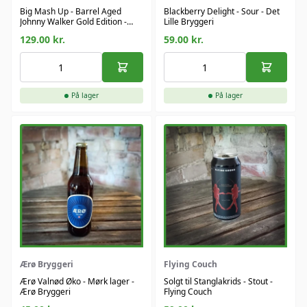
Big Mash Up - Barrel Aged
Blackberry Delight - Sour - Det
Johnny Walker Gold Edition -
Lille Bryggeri
Imperial Stout - Det Lille
129.00
kr.
59.00
kr.
Bryggeri
På lager
På lager
Ærø Bryggeri
Flying Couch
Ærø Valnød Øko - Mørk lager -
Solgt til Stanglakrids - Stout -
Ærø Bryggeri
Flying Couch