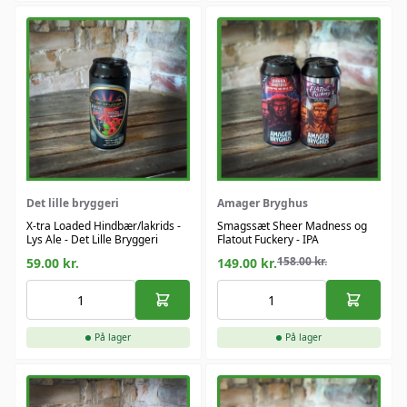
Det lille bryggeri
Amager Bryghus
X-tra Loaded Hindbær/lakrids -
Smagssæt Sheer Madness og
Lys Ale - Det Lille Bryggeri
Flatout Fuckery - IPA
158.00
kr.
59.00
kr.
149.00
kr.
På lager
På lager